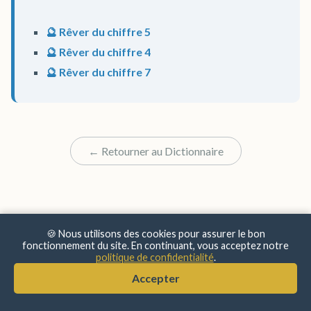
🔮 Rêver du chiffre 5
🔮 Rêver du chiffre 4
🔮 Rêver du chiffre 7
← Retourner au Dictionnaire
🍪 Nous utilisons des cookies pour assurer le bon
fonctionnement du site. En continuant, vous acceptez notre
politique de confidentialité
.
© 2025 Sens & Significations
Accepter
Mentions Légales
•
Confidentialité
•
À Propos
•
Contact