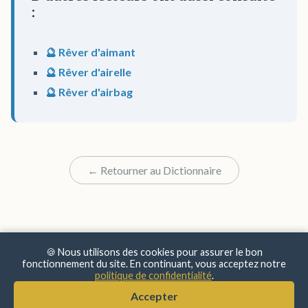
:
🔮 Rêver d'aimant
🔮 Rêver d'airelle
🔮 Rêver d'airbag
← Retourner au Dictionnaire
🍪 Nous utilisons des cookies pour assurer le bon
fonctionnement du site. En continuant, vous acceptez notre
politique de confidentialité
.
© 2025 Sens & Significations
Accepter
Mentions Légales
•
Confidentialité
•
À Propos
•
Contact