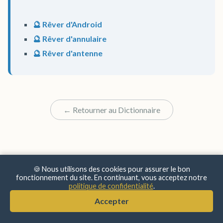
🔮 Rêver d'Android
🔮 Rêver d'annulaire
🔮 Rêver d'antenne
← Retourner au Dictionnaire
🍪 Nous utilisons des cookies pour assurer le bon
fonctionnement du site. En continuant, vous acceptez notre
politique de confidentialité
.
© 2025 Sens & Significations
Accepter
Mentions Légales
•
Confidentialité
•
À Propos
•
Contact