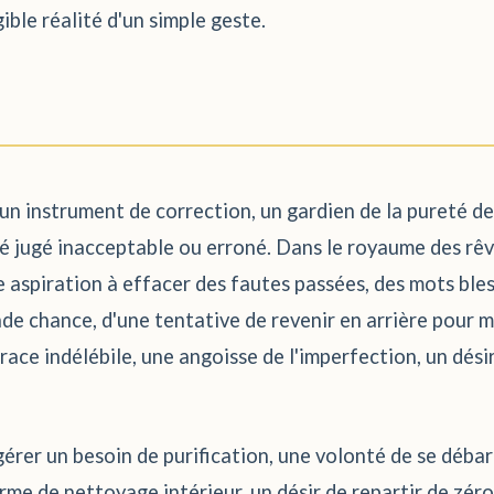
ible réalité d'un simple geste.
un instrument de correction, un gardien de la pureté de 
té jugé inacceptable ou erroné. Dans le royaume des rêve
e aspiration à effacer des fautes passées, des mots ble
de chance, d'une tentative de revenir en arrière pour mo
race indélébile, une angoisse de l'imperfection, un désir
gérer un besoin de purification, une volonté de se débar
rme de nettoyage intérieur, un désir de repartir de zéro,