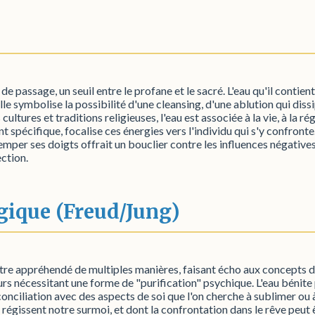
de passage, un seuil entre le profane et le sacré. L'eau qu'il contient 
Elle symbolise la possibilité d'une cleansing, d'une ablution qui diss
tures et traditions religieuses, l'eau est associée à la vie, à la régé
t spécifique, focalise ces énergies vers l'individu qui s'y confront
remper ses doigts offrait un bouclier contre les influences négativ
ction.
gique (Freud/Jung)
être appréhendé de multiples manières, faisant écho aux concepts de
ieurs nécessitant une forme de "purification" psychique. L'eau bénite
conciliation avec des aspects de soi que l'on cherche à sublimer ou
 régissent notre surmoi, et dont la confrontation dans le rêve peut 