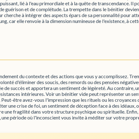
uissant, lié à l'eau primordiale et à la quête de transcendance. Il pou
l de guérison et de complétude. La trempette dans le bénitier devie
ur cherche à intégrer des aspects épars de sa personnalité pour att
ung, car elle renvoie à la dimension numineuse de l'existence, à ce
andement du contexte et des actions que vous y accomplissez. Trem
lonté d'éliminer des soucis, des remords ou des pensées négatives. S
 de succès et apportera un sentiment de légèreté. Au contraire, un
résistances intérieures. Voir un bénitier vide peut représenter un s
ut-être avez-vous l'impression que les rituels ou les croyances qu
ter une crise de foi, un sentiment de déception face à des idéaux, 
une fragilité dans votre structure psychique ou spirituelle. Enfin,
 une période où l'inconscient vous invite à méditer sur votre propre 