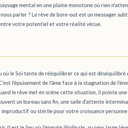
le paysage mental en une plaine monotone où rien n'attend
r nous parler ? Le rêve de bore-out est un messager subti
tre votre potentiel et votre réalité vécue.
u où le Soi tente de rééquilibrer ce qui est déséquilibré
C'est l'épuisement de l'âme face à la stagnation de l'én
Quand le rêve met en scène cette situation, il pointe un
souvent un bureau sans fin, une salle d'attente intermi
improductif ou stérile pour votre croissance personnel
. Il est le lieu où l'énergie libidinale, au sens large (éne