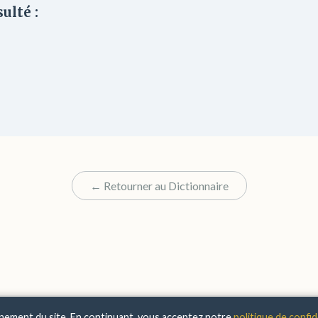
ulté :
← Retourner au Dictionnaire
nnement du site. En continuant, vous acceptez notre
politique de confid