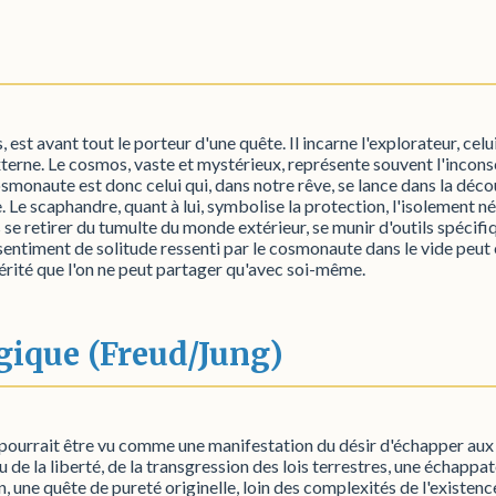
est avant tout le porteur d'une quête. Il incarne l'explorateur, celui
terne. Le cosmos, vaste et mystérieux, représente souvent l'inconsc
cosmonaute est donc celui qui, dans notre rêve, se lance dans la déco
. Le scaphandre, quant à lui, symbolise la protection, l'isolement n
s se retirer du tumulte du monde extérieur, se munir d'outils spécifiq
sentiment de solitude ressenti par le cosmonaute dans le vide peut 
érité que l'on ne peut partager qu'avec soi-même.
gique (Freud/Jung)
pourrait être vu comme une manifestation du désir d'échapper aux co
ieu de la liberté, de la transgression des lois terrestres, une échapp
 une quête de pureté originelle, loin des complexités de l'existence 