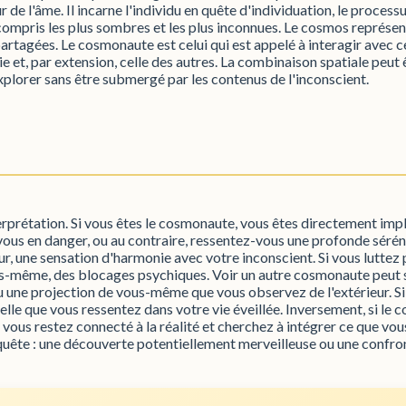
e l'âme. Il incarne l'individu en quête d'individuation, le processus 
compris les plus sombres et les plus inconnues. Le cosmos représente
artagées. Le cosmonaute est celui qui est appelé à interagir avec
ie et, par extension, celle des autres. La combinaison spatiale peu
plorer sans être submergé par les contenus de l'inconscient.
terprétation. Si vous êtes le cosmonaute, vous êtes directement imp
ous en danger, ou au contraire, ressentez-vous une profonde séréni
r, une sensation d'harmonie avec votre inconscient. Si vous luttez 
ous-même, des blocages psychiques. Voir un autre cosmonaute peut
 une projection de vous-même que vous observez de l'extérieur. Si
ielle que vous ressentez dans votre vie éveillée. Inversement, si l
 vous restez connecté à la réalité et cherchez à intégrer ce que vo
 quête : une découverte potentiellement merveilleuse ou une confro