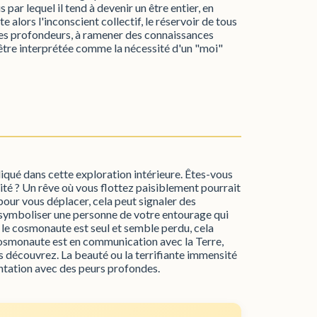
par lequel il tend à devenir un être entier, en
 alors l'inconscient collectif, le réservoir de tous
 ces profondeurs, à ramener des connaissances
t être interprétée comme la nécessité d'un "moi"
liqué dans cette exploration intérieure. Êtes-vous
té ? Un rêve où vous flottez paisiblement pourrait
pour vous déplacer, cela peut signaler des
 symboliser une personne de votre entourage qui
 le cosmonaute est seul et semble perdu, cela
e cosmonaute est en communication avec la Terre,
us découvrez. La beauté ou la terrifiante immensité
ntation avec des peurs profondes.