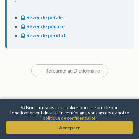
🔮 Rêver de pétale
🔮 Rêver de pégase
🔮 Rêver de péridot
← Retourner au Dictionnaire
🍪 Nous utilisons des cookies pour assurer le bon
fonctionnement du site. En continuant, vous acceptez notre
politique de confidentialité
.
© 2025 Sens & Significations
Accepter
Mentions Légales
•
Confidentialité
•
À Propos
•
Contact