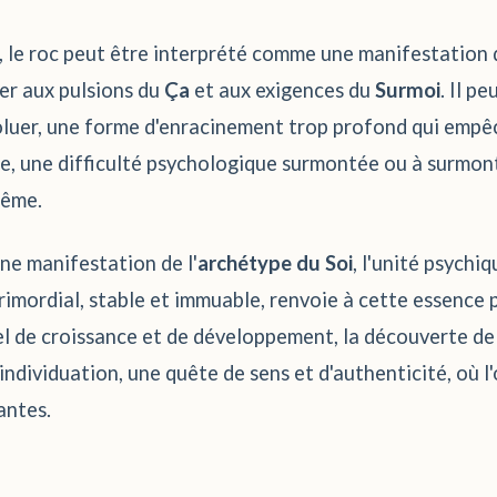
, le roc peut être interprété comme une manifestation
ter aux pulsions du
Ça
et aux exigences du
Surmoi
. Il p
voluer, une forme d'enracinement trop profond qui emp
e, une difficulté psychologique surmontée ou à surmon
rême.
une manifestation de l'
archétype du Soi
, l'unité psychi
rimordial, stable et immuable, renvoie à cette essence p
el de croissance et de développement, la découverte de 
'individuation, une quête de sens et d'authenticité, où l
antes.