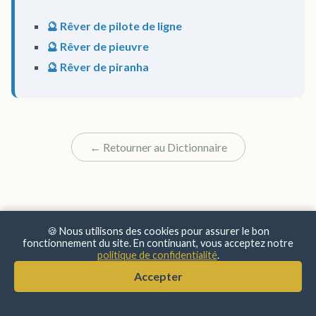
🔮 Rêver de pilote de ligne
🔮 Rêver de pieuvre
🔮 Rêver de piranha
← Retourner au Dictionnaire
🍪 Nous utilisons des cookies pour assurer le bon
fonctionnement du site. En continuant, vous acceptez notre
politique de confidentialité
.
© 2025 Sens & Significations
Accepter
Mentions Légales
•
Confidentialité
•
À Propos
•
Contact