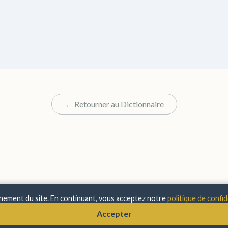
← Retourner au Dictionnaire
nnement du site. En continuant, vous acceptez notre
politique de confid
© 2025 Sens & Significations
Accepter
Mentions Légales
•
Confidentialité
•
À Propos
•
Contact