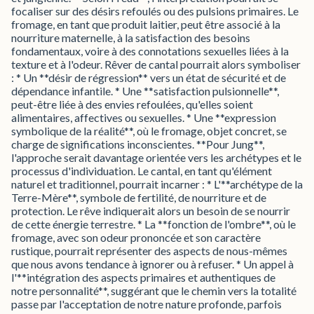
focaliser sur des désirs refoulés ou des pulsions primaires. Le
fromage, en tant que produit laitier, peut être associé à la
nourriture maternelle, à la satisfaction des besoins
fondamentaux, voire à des connotations sexuelles liées à la
texture et à l'odeur. Rêver de cantal pourrait alors symboliser
: * Un **désir de régression** vers un état de sécurité et de
dépendance infantile. * Une **satisfaction pulsionnelle**,
peut-être liée à des envies refoulées, qu'elles soient
alimentaires, affectives ou sexuelles. * Une **expression
symbolique de la réalité**, où le fromage, objet concret, se
charge de significations inconscientes. **Pour Jung**,
l'approche serait davantage orientée vers les archétypes et le
processus d'individuation. Le cantal, en tant qu'élément
naturel et traditionnel, pourrait incarner : * L'**archétype de la
Terre-Mère**, symbole de fertilité, de nourriture et de
protection. Le rêve indiquerait alors un besoin de se nourrir
de cette énergie terrestre. * La **fonction de l'ombre**, où le
fromage, avec son odeur prononcée et son caractère
rustique, pourrait représenter des aspects de nous-mêmes
que nous avons tendance à ignorer ou à refuser. * Un appel à
l'**intégration des aspects primaires et authentiques de
notre personnalité**, suggérant que le chemin vers la totalité
passe par l'acceptation de notre nature profonde, parfois