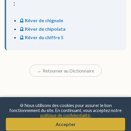
:
🔮 Rêver de chignole
🔮 Rêver de chipolata
🔮 Rêver du chiffre 5
← Retourner au Dictionnaire
🍪 Nous utilisons des cookies pour assurer le bon
fonctionnement du site. En continuant, vous acceptez notre
politique de confidentialité
.
© 2025 Sens & Significations
Accepter
Mentions Légales
•
Confidentialité
•
À Propos
•
Contact