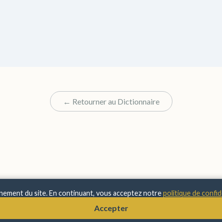
← Retourner au Dictionnaire
nnement du site. En continuant, vous acceptez notre
politique de confid
© 2025 Sens & Significations
Accepter
Mentions Légales
•
Confidentialité
•
À Propos
•
Contact