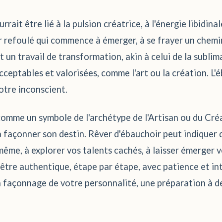
rrait être lié à la pulsion créatrice, à l'énergie libidin
sir refoulé qui commence à émerger, à se frayer un chem
t un travail de transformation, akin à celui de la sublim
ceptables et valorisées, comme l'art ou la création. L'é
otre inconscient.
r comme un symbole de l'archétype de l'Artisan ou du Créa
 à façonner son destin. Rêver d'ébauchoir peut indiquer
même, à explorer vos talents cachés, à laisser émerger v
 être authentique, étape par étape, avec patience et inte
un façonnage de votre personnalité, une préparation à de