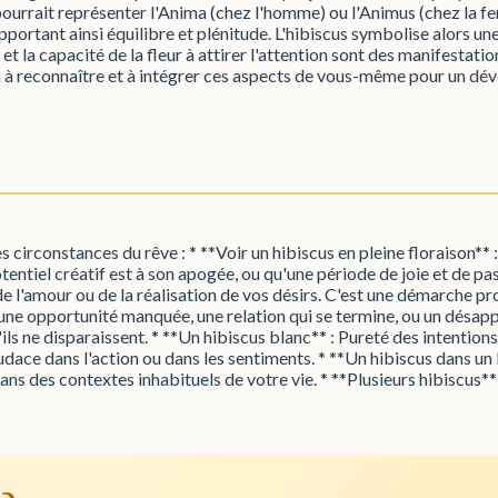
ourrait représenter l'Anima (chez l'homme) ou l'Animus (chez la f
apportant ainsi équilibre et plénitude. L'hibiscus symbolise alors u
té et la capacité de la fleur à attirer l'attention sont des manifesta
tion à reconnaître et à intégrer ces aspects de vous-même pour un 
s circonstances du rêve : * **Voir un hibiscus en pleine floraison** :
tentiel créatif est à son apogée, ou qu'une période de joie et de pas
de l'amour ou de la réalisation de vos désirs. C'est une démarche p
r une opportunité manquée, une relation qui se termine, ou un désapp
ls ne disparaissent. * **Un hibiscus blanc** : Pureté des intentions
udace dans l'action ou dans les sentiments. * **Un hibiscus dans un 
s des contextes inhabituels de votre vie. * **Plusieurs hibiscus** 