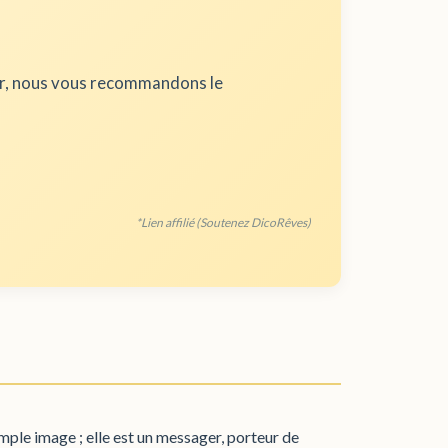
ur, nous vous recommandons le
*Lien affilié (Soutenez DicoRêves)
imple image ; elle est un messager, porteur de