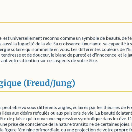
te, est universellement reconnu comme un symbole de beauté, de fém
s aussi la fugacité de la vie. Sa croissance luxuriante, sa capacité
nergie solaire qui sommeille en vous. Les différentes couleurs de l'
e tendresse et de douceur, le blanc de pureté et d'innocence, et le 
rant votre attention sur ces aspects de votre être.
gique (Freud/Jung)
peut être vu sous différents angles, éclairés par les théories de Fre
s liées aux désirs refoulés ou aux pulsions de vie. La beauté éclatan
ête de plaisir qui trouve une expression symbolique dans le rêve. L
u une prise de conscience de la nature transitoire de certaines joies. 
 la figure féminine primordiale, ou une projection de votre propre fém