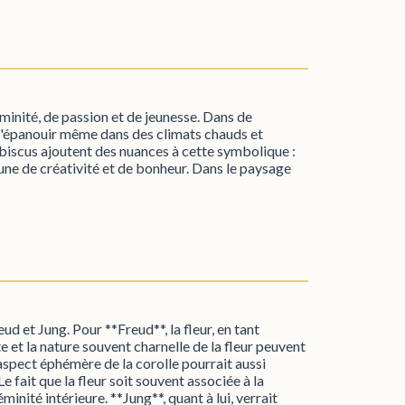
inité, de passion et de jeunesse. Dans de
 à s'épanouir même dans des climats chauds et
hibiscus ajoutent des nuances à cette symbolique :
jaune de créativité et de bonheur. Dans le paysage
ud et Jung. Pour **Freud**, la fleur, en tant
te et la nature souvent charnelle de la fleur peuvent
'aspect éphémère de la corolle pourrait aussi
Le fait que la fleur soit souvent associée à la
inité intérieure. **Jung**, quant à lui, verrait