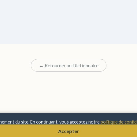
← Retourner au Dictionnaire
nnement du site. En continuant, vous acceptez notre
politique de confid
© 2025 Sens & Significations
Accepter
Mentions Légales
•
Confidentialité
•
À Propos
•
Contact