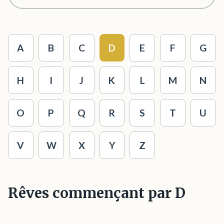
A
B
C
D
E
F
G
H
I
J
K
L
M
N
O
P
Q
R
S
T
U
V
W
X
Y
Z
Rêves commençant par D