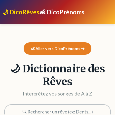
🌙 DicoRêves
👶 DicoPrénoms
👶 Aller vers DicoPrénoms ➔
🌙 Dictionnaire des
Rêves
Interprétez vos songes de A à Z